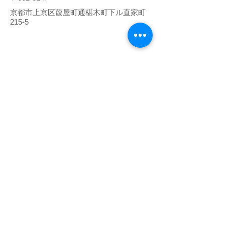
京都市上京区葭屋町通椹木町下ル直家町
215-5
075-801-
お問い合わせ
2957