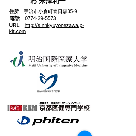
わ 米澤利一
住所
宇治市小倉町春日森35-9
電話
0774-29-5573
URL
http://sinnkyuyonezawa.p-
kit.com