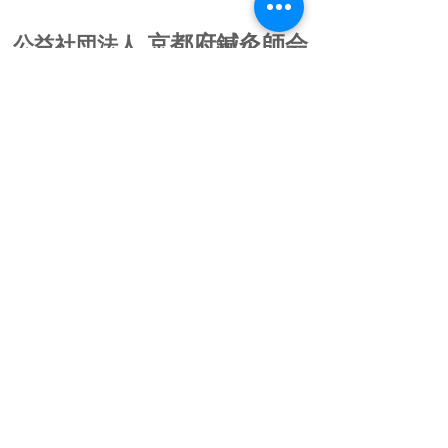
京都府鍼灸師会
公益社団法人
〒602-8147
京都市上京区葭屋町通椹木町下ル直家町
215-5
075-801-
お問い合わせ
2957