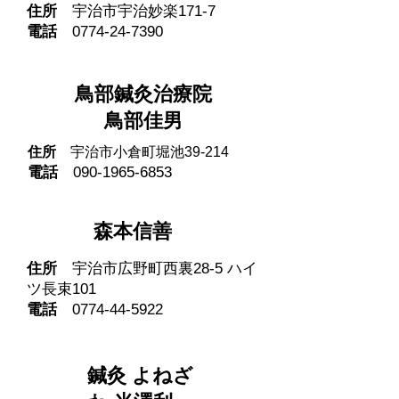
住所
宇治市宇治妙楽171-7
電話
0774-24-7390
​鳥部鍼灸治療院
鳥部佳男
住所
宇治市小倉町堀池39-214
電話
090-1965-6853
​森本信善
住所
宇治市広野町西裏28-5 ハイ
ツ長束101
電話
0774-44-5922
鍼灸 よねざ